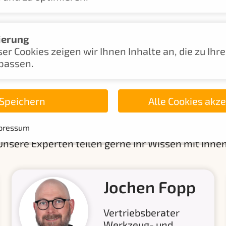
ierung
er Cookies zeigen wir Ihnen Inhalte an, die zu Ihr
passen.
Speichern
Alle Cookies akz
hten persönlich beraten
pressum
Unsere Experten teilen gerne Ihr Wissen mit Ihnen
Jochen Fopp
Vertriebsberater
Werkzeug- und