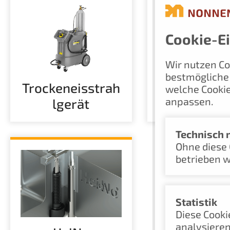
Cookie-E
Wir nutzen Co
bestmögliche 
Trockeneisstrah
Werkzeug
welche Cookie
anpassen.
lgerät
er und -öf
Technisch 
Ohne diese 
betrieben 
Statistik
Diese Cooki
analysieren