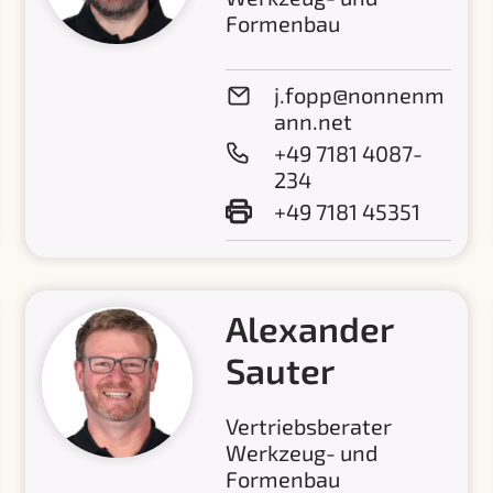
Formenbau
j.fopp@nonnenm
ann.net
+49 7181 4087-
234
+49 7181 45351
Alexander
Sauter
Vertriebsberater
Werkzeug- und
Formenbau