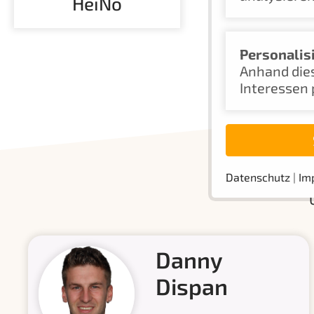
HeiNo
Personalis
Anhand dies
Interessen 
Sie möc
Datenschutz
|
Im
Danny
Dispan