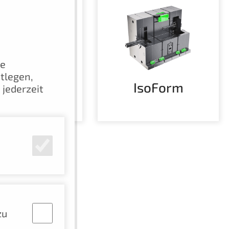
ie
tlegen,
nsportbrück
IsoForm
 jederzeit
en
zu