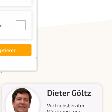
en
eptieren
 werden?
.
Dieter Göltz
Vertriebsberater
Werkzeug- und