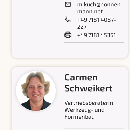
m.kuch@nonnen
mann.net
+49 7181 4087-
227
+49 7181 45351
Carmen
Schweikert
Vertriebsberaterin
Werkzeug- und
Formenbau