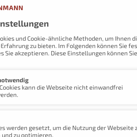
instellungen
okies und Cookie-ähnliche Methoden, um Ihnen d
Erfahrung zu bieten. Im Folgenden können Sie fes
wend
Hebetechnik
Tra
s Sie akzeptieren. Diese Einstellungen können Sie
fner
notwendig
Cookies kann die Webseite nicht einwandfrei
werden.
es werden gesetzt, um die Nutzung der Webseite 
 und zu optimieren.