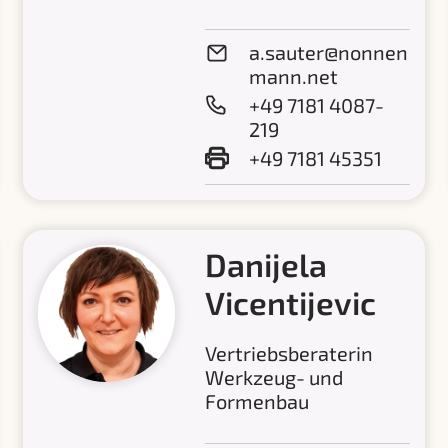
a.sauter@nonnen
mann.net
+49 7181 4087-
219
+49 7181 45351
Danijela
Vicentijevic
Vertriebsberaterin
Werkzeug- und
Formenbau