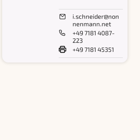
i.schneider@non
nenmann.net
+49 7181 4087-
223
+49 7181 45351