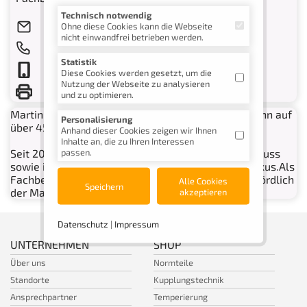
Technisch notwendig
m.forster@nonnenmann.net
Ohne diese Cookies kann die Webseite
nicht einwandfrei betrieben werden.
+49 7181 4087-272
Statistik
+49 157/85 00 98 09
Diese Cookies werden gesetzt, um die
Nutzung der Webseite zu analysieren
+49 7181 45351
und zu optimieren.
Martin Forster kann als gelernter Industriekaufmann auf
Personalisierung
über 45 Jahre Vertriebserfahrung zurückgreifen.
Anhand dieser Cookies zeigen wir Ihnen
Inhalte an, die zu Ihren Interessen
passen.
Seit 2009 stehen die Kunden im Spritz- und Druckguss
sowie im Werkzeug- und Formenbau in seinem Fokus.Als
Fachberater Spritzguss steht er unseren Kunden nördlich
Alle Cookies
Speichern
der Mainlinie gerne mit Rat und Tat zur Seite.
akzeptieren
Datenschutz
|
Impressum
UNTERNEHMEN
SHOP
Über uns
Normteile
Standorte
Kupplungstechnik
Ansprechpartner
Temperierung